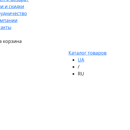
и и скидки
рудничество
омпании
такты
а корзина
Каталог товаров
UA
/
RU