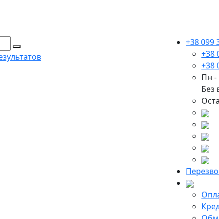
+38 099 
+38 
езультатов
+38 
Пн - 
Без
Оста
Перезво
Опла
Кред
Обме