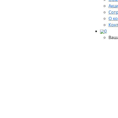
Акци
Сот
О к
Кон
0
Ваш