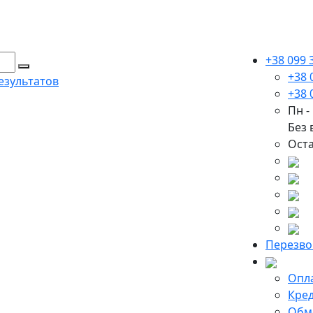
+38 099 
+38 
езультатов
+38 
Пн - 
Без
Оста
Перезво
Опла
Кред
Обме