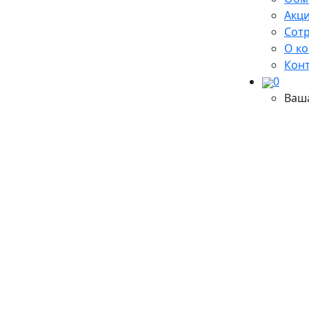
Акци
Сот
О к
Кон
0
Ваш