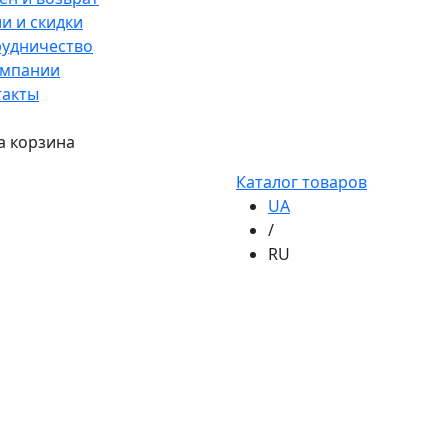
и и скидки
рудничество
омпании
такты
а корзина
Каталог товаров
UA
/
RU