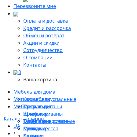
Перезвоните мне
Оплата и доставка
Кредит и рассрочка
Обмен и возврат
Акции и скидки
Сотрудничество
О компании
Контакты
0
Ваша корзина
Мебель для дома
Мягкая мебель
Кровати двуспальные
Мебель на заказ
Матрасы
Прямые диваны
Прихожие
Угловые диваны
Шкафы-купе
Каталог товаров
Тумбы прикроватные
Модульные диваны
Кухни
UA
Комоды
Мягкие кресла
Прихожие
/
Консоли
Пуфики
Детские