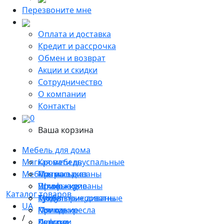
Перезвоните мне
Оплата и доставка
Кредит и рассрочка
Обмен и возврат
Акции и скидки
Сотрудничество
О компании
Контакты
0
Ваша корзина
Мебель для дома
Мягкая мебель
Кровати двуспальные
Мебель на заказ
Матрасы
Прямые диваны
Прихожие
Угловые диваны
Шкафы-купе
Каталог товаров
Тумбы прикроватные
Модульные диваны
Кухни
UA
Комоды
Мягкие кресла
Прихожие
/
Консоли
Пуфики
Детские