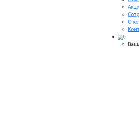
Акци
Сот
О к
Кон
0
Ваш