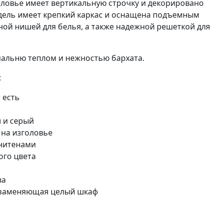
оловье имеет вертикальную строчку и декорировано
дель имеет крепкий каркас и оснащена подъемным
ой нишей для белья, а также надежной решеткой для
пальню теплом и нежностью бархата.
:
 есть
 и серый
 на изголовье
нитенами
ого цвета
ва
 заменяющая целый шкаф