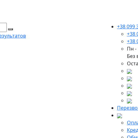
+38 099 
+38 
езультатов
+38 
Пн - 
Без
Оста
Перезво
Опла
Кред
Обме