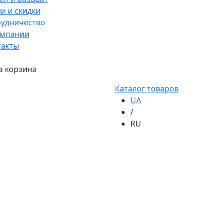
и и скидки
рудничество
омпании
такты
а корзина
Каталог товаров
UA
/
RU