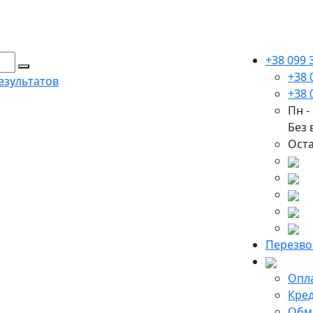
+38 099 
+38 
езультатов
+38 
Пн - 
Без
Оста
Перезво
Опла
Кред
Обме