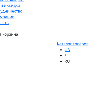
и и скидки
рудничество
омпании
такты
а корзина
Каталог товаров
UA
/
RU