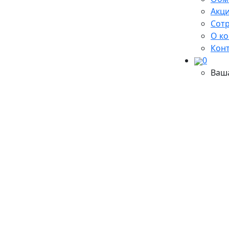
Акци
Сот
О к
Кон
0
Ваш