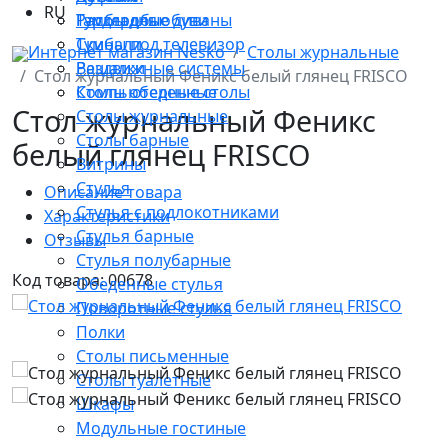
RU
Тумбы для обуви
Раскладные диваны
Гардеробы
Тумбы под телевизор
Скинали
Интернет магазин Nesko
Столы журнальные
Вешалки
Раздвижные системы
Стол журнальный Феникс белый глянец FRISCO
Столы обеденные
Компьютерные столы
Стол журнальный Феникс
Столы журнальные
Столы барные
белый глянец FRISCO
Витрины
Стулья
Описание товара
Стулья с подлокотниками
Характеристики
Стулья барные
Отзывы
Стулья полубарные
Код товара: 00678
Обеденные стулья
Поворотные стулья
Полки
Столы письменные
Столы туалетные
Шкафы
Модульные гостиные