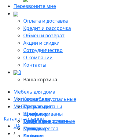
Перезвоните мне
Оплата и доставка
Кредит и рассрочка
Обмен и возврат
Акции и скидки
Сотрудничество
О компании
Контакты
0
Ваша корзина
Мебель для дома
Мягкая мебель
Кровати двуспальные
Мебель на заказ
Матрасы
Прямые диваны
Прихожие
Угловые диваны
Шкафы-купе
Каталог товаров
Тумбы прикроватные
Модульные диваны
Кухни
UA
Комоды
Мягкие кресла
Прихожие
/
Консоли
Пуфики
Детские