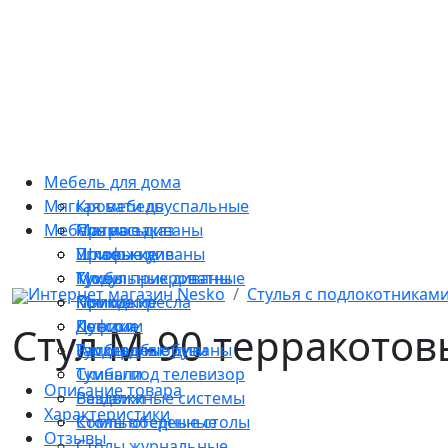
Мебель для дома
Мягкая мебель
Кровати двуспальные
Мебель на заказ
Матрасы
Прямые диваны
Прихожие
Угловые диваны
Шкафы-купе
Тумбы прикроватные
Модульные диваны
Кухни
Интернет магазин Nesko
Стулья с подлокотникам
Комоды
Мягкие кресла
Прихожие
Консоли
Пуфики
Детские
Стул M-90 терракото
Тумбы для обуви
Раскладные диваны
Гардеробы
Тумбы под телевизор
Скинали
Описание товара
Вешалки
Раздвижные системы
Характеристики
Столы обеденные
Компьютерные столы
Отзывы
Столы журнальные