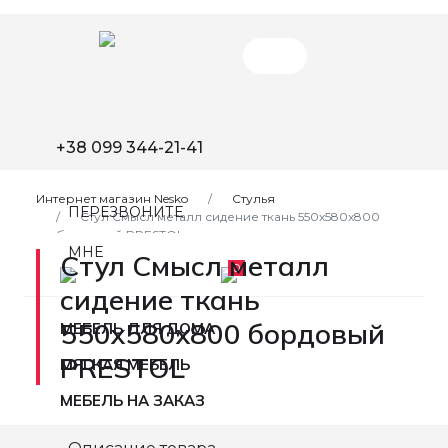
+38 099 344-21-41
Интернет магазин Nesko
Стулья
ПЕРЕЗВОНИТЕ
Стул Смысл металл сидение ткань 550x580x800
бордовый PRESTOL
МНЕ
Стул Смысл металл
0
сидение ткань
550x580x800 бордовый
МЕБЕЛЬ ДЛЯ ДОМА
PRESTOL
МЯГКАЯ МЕБЕЛЬ
МЕБЕЛЬ НА ЗАКАЗ