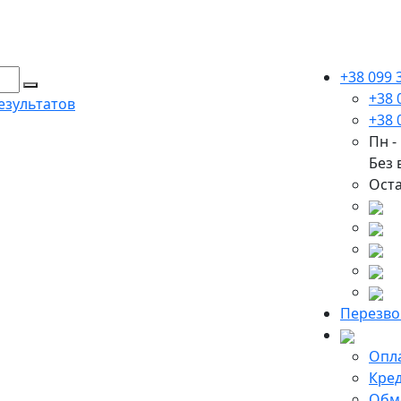
+38 099 
+38 
езультатов
+38 
Пн - 
Без
Оста
Перезво
Опла
Кред
Обме