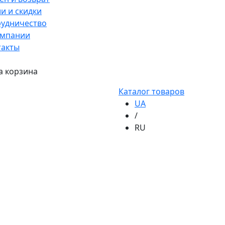
и и скидки
рудничество
омпании
такты
а корзина
Каталог товаров
UA
/
RU