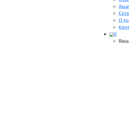
Акци
Сот
О к
Кон
0
Ваш