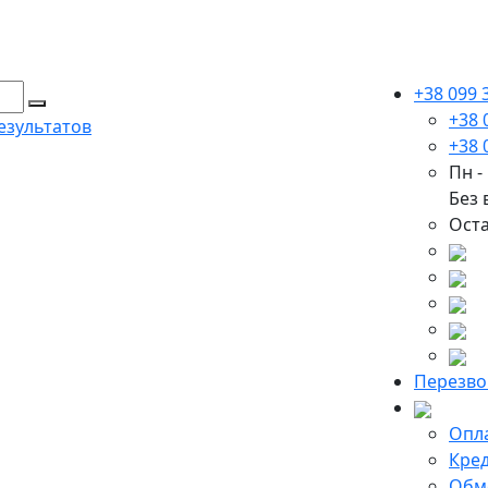
+38 099 
+38 
езультатов
+38 
Пн - 
Без
Оста
Перезво
Опла
Кред
Обме