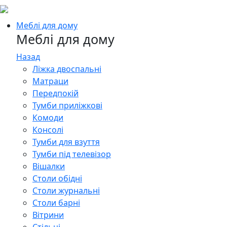
Меблі для дому
Меблі для дому
Назад
Ліжка двоспальні
Матраци
Передпокій
Тумби приліжкові
Комоди
Консолі
Тумби для взуття
Тумби під телевізор
Вішалки
Столи обідні
Столи журнальні
Столи барні
Вітрини