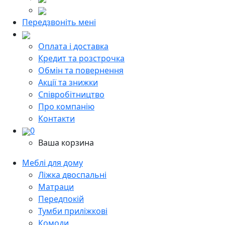
Передзвоніть мені
Оплата і доставка
Кредит та розстрочка
Обмін та повернення
Акції та знижки
Cпівробітництво
Про компанію
Контакти
0
Ваша корзина
Меблі для дому
Ліжка двоспальні
Матраци
Передпокій
Тумби приліжкові
Комоди