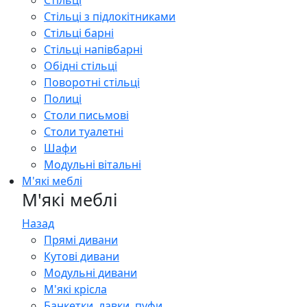
Стільці
Стільці з підлокітниками
Стільці барні
Стільці напівбарні
Обідні стільці
Поворотні стільці
Полиці
Столи письмові
Столи туалетні
Шафи
Модульні вітальні
М'які меблі
М'які меблі
Назад
Прямі дивани
Кутові дивани
Модульні дивани
М'які крісла
Банкетки, лавки, пуфи