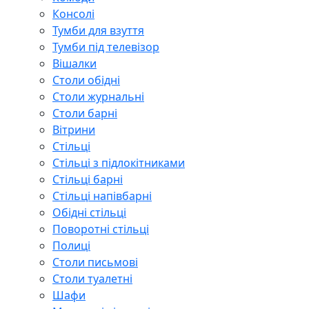
Консолі
Тумби для взуття
Тумби під телевізор
Вішалки
Столи обідні
Столи журнальні
Столи барні
Вітрини
Стільці
Стільці з підлокітниками
Стільці барні
Стільці напівбарні
Обідні стільці
Поворотні стільці
Полиці
Столи письмові
Столи туалетні
Шафи