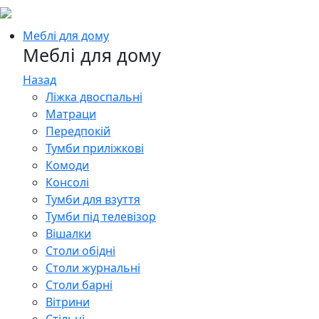
Меблі для дому
Меблі для дому
Назад
Ліжка двоспальні
Матраци
Передпокій
Тумби приліжкові
Комоди
Консолі
Тумби для взуття
Тумби під телевізор
Вішалки
Столи обідні
Столи журнальні
Столи барні
Вітрини