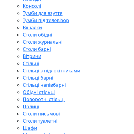
Консолі
Тумби для взуття
Тумби під телевізор
Вішалки
Столи обідні
Столи журнальні
Столи барні
Вітрини
Стільці
Стільці з підлокітниками
Стільці барні
Стільці напівбарні
Обідні стільці
Поворотні стільці
Полиці
Столи письмові
Столи туалетні
Шафи