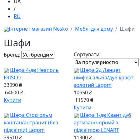
UA
/
RU
Інтернет магазин Nesko
Меблі для дому
Шафи
Шафи
Сортувати:
Бренд:
Шафа 4-дв Неаполь
Шафа 2д Ланцет
FRISCO
німфея альба/дуб крафт
33990 ₴
золотий Lagom
64600 ₴
10650 ₴
Купити
11570 ₴
Купити
Шафа Стокгольм
Шафа 1-дв Квант дуб
каштан/антрацит (без
артизан/чорний з
підсвітки) Lagom
підсвіткою LENART
39510 ₴
11300 ₴