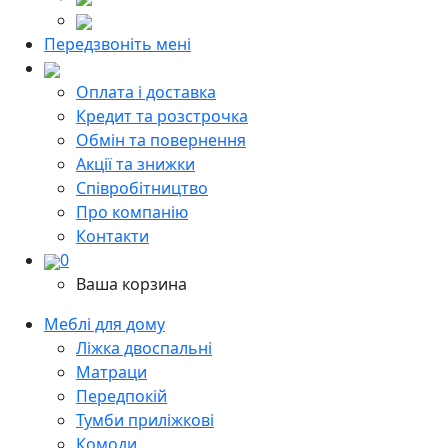
Передзвоніть мені
Оплата і доставка
Кредит та розстрочка
Обмін та повернення
Акції та знижки
Cпівробітництво
Про компанію
Контакти
0
Ваша корзина
Меблі для дому
Ліжка двоспальні
Матраци
Передпокій
Тумби приліжкові
Комоди