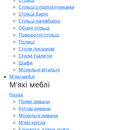
Стільці
Стільці з підлокітниками
Стільці барні
Стільці напівбарні
Обідні стільці
Поворотні стільці
Полиці
Столи письмові
Столи туалетні
Шафи
Модульні вітальні
М'які меблі
М'які меблі
Назад
Прямі дивани
Кутові дивани
Модульні дивани
М'які крісла
Банкетки, лавки, пуфи