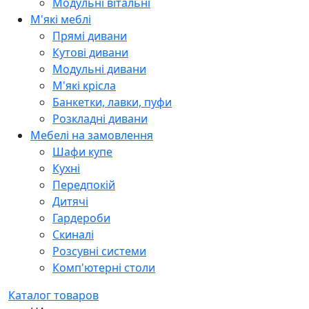
Модульні вітальні
М'які меблі
Прямі дивани
Кутові дивани
Модульні дивани
М'які крісла
Банкетки, лавки, пуфи
Розкладні дивани
Мебелі на замовлення
Шафи купе
Кухні
Передпокій
Дитячі
Гардероби
Скиналі
Розсувні системи
Комп'ютерні столи
Каталог товаров