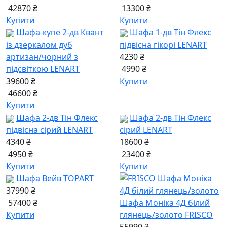
42870 ₴
13300 ₴
Купити
Купити
Шафа-купе 2-дв Квант
Шафа 1-дв Тін Флекс
із дзеркалом дуб
підвісна гікорі LENART
артизан/чорний з
4230 ₴
підсвіткою LENART
4990 ₴
39600 ₴
Купити
46600 ₴
Купити
Шафа 2-дв Тін Флекс
Шафа 2-дв Тін Флекс
підвісна сірий LENART
сірий LENART
4340 ₴
18600 ₴
4950 ₴
23400 ₴
Купити
Купити
Шафа Вейв TOPART
37990 ₴
57400 ₴
Шафа Моніка 4Д білий
Купити
глянець/золото FRISCO