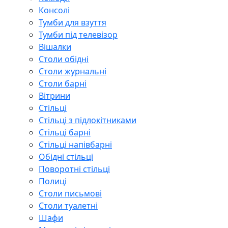
Консолі
Тумби для взуття
Тумби під телевізор
Вішалки
Столи обідні
Столи журнальні
Столи барні
Вітрини
Стільці
Стільці з підлокітниками
Стільці барні
Стільці напівбарні
Обідні стільці
Поворотні стільці
Полиці
Столи письмові
Столи туалетні
Шафи