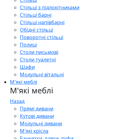
Стільці
Стільці з підлокітниками
Стільці барні
Стільці напівбарні
Обідні стільці
Поворотні стільці
Полиці
Столи письмові
Столи туалетні
Шафи
Модульні вітальні
М'які меблі
М'які меблі
Назад
Прямі дивани
Кутові дивани
Модульні дивани
М'які крісла
Банкетки, лавки, пуфи