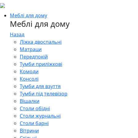
Меблі для дому
Меблі для дому
Назад
Ліжка двоспальні
Матраци
Передпокій
Тумби приліжкові
Комоди
Консолі
Тумби для взуття
Тумби під телевізор
Вішалки
Столи обідні
Столи журнальні
Столи барні
Вітрини