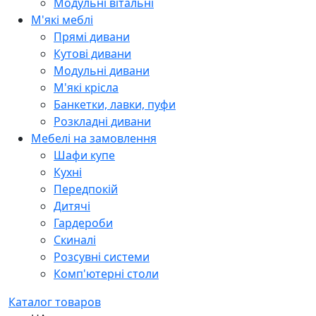
Модульні вітальні
М'які меблі
Прямі дивани
Кутові дивани
Модульні дивани
М'які крісла
Банкетки, лавки, пуфи
Розкладні дивани
Мебелі на замовлення
Шафи купе
Кухні
Передпокій
Дитячі
Гардероби
Скиналі
Розсувні системи
Комп'ютерні столи
Каталог товаров