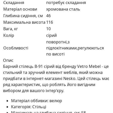
Складання
потребує складання
Матеріал основи
хромована сталь
Глибина сидіння, см
46
Максимальна висота
116
Вага, кг
10
Колір
сірий
поворотні,з
Особливості
підлокітниками,регулюються
по висоті
Опис
Барний стілець B-91 сірий від бренду Vetro Mebel - це
стильний та зручний елемент меблів, який можна
придбати в інтернет-магазині Nesko. Цей стілець має
ряд характеристик, що роблять його вигідним
вибором для вашого інтер'єру.
Матеріал оббивки: велюр
Категорія: Стільці
Максимальна глибина сидіння, см: 58