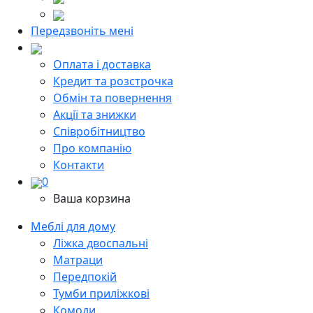
Передзвоніть мені
Оплата і доставка
Кредит та розстрочка
Обмін та повернення
Акції та знижки
Cпівробітництво
Про компанію
Контакти
0
Ваша корзина
Меблі для дому
Ліжка двоспальні
Матраци
Передпокій
Тумби приліжкові
Комоди