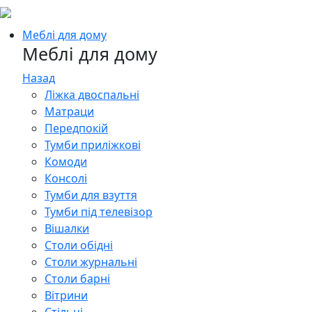
Меблі для дому
Меблі для дому
Назад
Ліжка двоспальні
Матраци
Передпокій
Тумби приліжкові
Комоди
Консолі
Тумби для взуття
Тумби під телевізор
Вішалки
Столи обідні
Столи журнальні
Столи барні
Вітрини