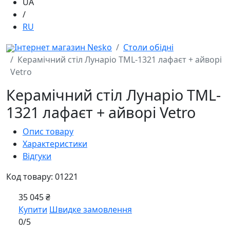
UA
/
RU
Інтернет магазин Nesko
Столи обідні
Керамічний стіл Лунаріо TML-1321 лафаєт + айворі
Vetro
Керамічний стіл Лунаріо TML-
1321 лафаєт + айворі Vetro
Опис товару
Характеристики
Відгуки
Код товару: 01221
35 045 ₴
Купити
Швидке замовлення
0/5