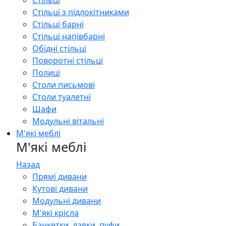
Стільці
Стільці з підлокітниками
Стільці барні
Стільці напівбарні
Обідні стільці
Поворотні стільці
Полиці
Столи письмові
Столи туалетні
Шафи
Модульні вітальні
М'які меблі
М'які меблі
Назад
Прямі дивани
Кутові дивани
Модульні дивани
М'які крісла
Банкетки, лавки, пуфи