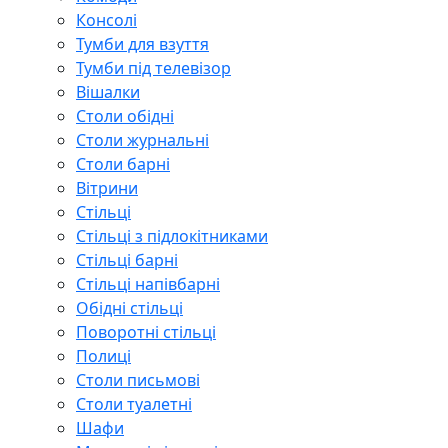
Консолі
Тумби для взуття
Тумби під телевізор
Вішалки
Столи обідні
Столи журнальні
Столи барні
Вітрини
Стільці
Стільці з підлокітниками
Стільці барні
Стільці напівбарні
Обідні стільці
Поворотні стільці
Полиці
Столи письмові
Столи туалетні
Шафи