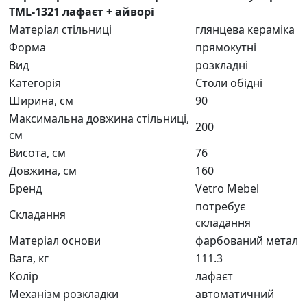
TML-1321 лафаєт + айворі
Матеріал стільниці
глянцева кераміка
Форма
прямокутні
Вид
розкладні
Категорія
Столи обідні
Ширина, см
90
Максимальна довжина стільниці,
200
см
Висота, см
76
Довжина, см
160
Бренд
Vetro Mebel
потребує
Складання
складання
Матеріал основи
фарбований метал
Вага, кг
111.3
Колір
лафаєт
Механізм розкладки
автоматичний