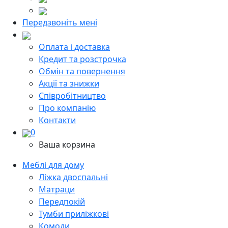
Передзвоніть мені
Оплата і доставка
Кредит та розстрочка
Обмін та повернення
Акції та знижки
Cпівробітництво
Про компанію
Контакти
0
Ваша корзина
Меблі для дому
Ліжка двоспальні
Матраци
Передпокій
Тумби приліжкові
Комоди