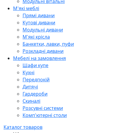
Модульні вітальні
М'які меблі
Прямі дивани
Кутові дивани
Модульні дивани
М'які крісла
Банкетки, лавки, пуфи
Розкладні дивани
Мебелі на замовлення
Шафи купе
Кухні
Передпокій
Дитячі
Гардероби
Скиналі
Розсувні системи
Комп'ютерні столи
Каталог товаров