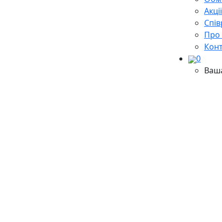
Акці
Cпів
Про
Кон
0
Ваш