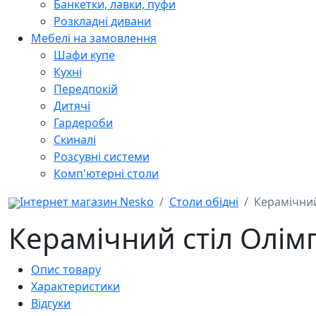
Банкетки, лавки, пуфи
Розкладні дивани
Мебелі на замовлення
Шафи купе
Кухні
Передпокій
Дитячі
Гардероби
Скиналі
Розсувні системи
Комп'ютерні столи
Інтернет магазин Nesko
Столи обідні
Керамічний
Керамічний стіл Олімп
Опис товару
Характеристики
Відгуки