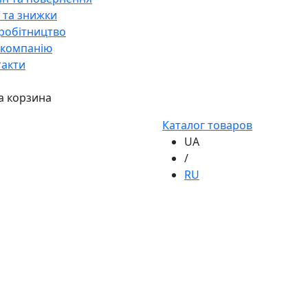
ї та знижки
робітництво
 компанію
такти
а корзина
Каталог товаров
UA
/
RU