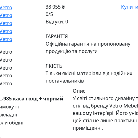
38 055 ₴
Купит
0/5
Відгуки: 0
ГАРАНТІЯ
Офіційна гарантія на пропоновану
продукцію та послуги
ЯКІСТЬ
Тільки якісні матеріали від надійних
постачальників
Опис
У світі стильного дизайну 
-985 каса голд + чорний
стіл від бренду Vetro Mebe
ямокутні
вашому інтер'єрі. Його ун
зкладні
цей стіл не лише практич
оли обідні
приміщенні.