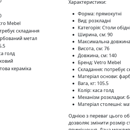
0
Характеристики:
Форма: прямокутні
0
Вид: розкладні
tro Mebel
Категорія: Столи обідн
требує складання
Ширина, см: 90
рбований метал
Максимальна довжина с
5.5
Висота, см: 76
са голд
Довжина, см: 140
ковий
Бренд: Vetro Mebel
това кераміка
Складання: потребує 
Матеріал основи: фар
Вага, кг: 105.5
Колір: каса голд
Механізм розкладки: 
Матеріал столешні: ма
Однією з переваг цього об
дозволяє змінити розмір ст
приміщення. Дана можливі