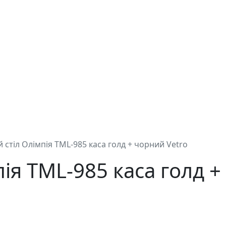
 стіл Олімпія ТМL-985 каса голд + чорний Vetro
ія ТМL-985 каса голд +