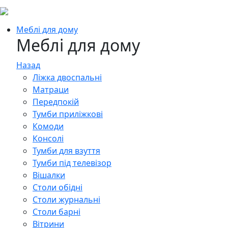
Меблі для дому
Меблі для дому
Назад
Ліжка двоспальні
Матраци
Передпокій
Тумби приліжкові
Комоди
Консолі
Тумби для взуття
Тумби під телевізор
Вішалки
Столи обідні
Столи журнальні
Столи барні
Вітрини