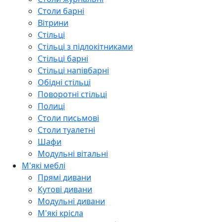
Столи барні
Вітрини
Стільці
Стільці з підлокітниками
Стільці барні
Стільці напівбарні
Обідні стільці
Поворотні стільці
Полиці
Столи письмові
Столи туалетні
Шафи
Модульні вітальні
М'які меблі
Прямі дивани
Кутові дивани
Модульні дивани
М'які крісла