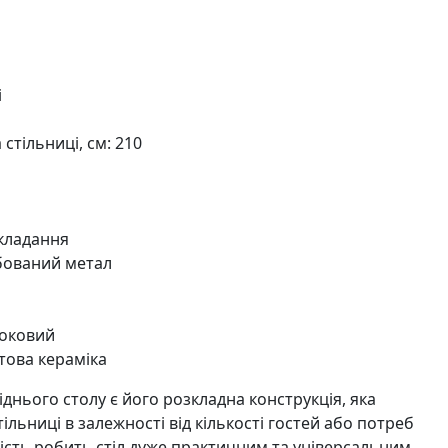
і
тільниці, см: 210
складання
бований метал
боковий
това кераміка
іднього столу є його розкладна конструкція, яка
ільниці в залежності від кількості гостей або потреб
сть робить стіл дуже практичним та універсальним