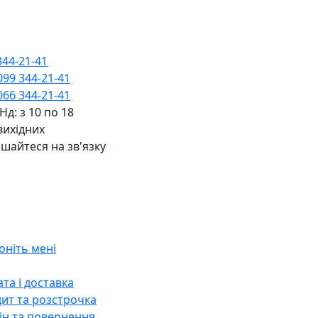
344-21-41
099 344-21-41
066 344-21-41
 Нд: з 10 по 18
вихідних
шайтеся на зв'язку
оніть мені
та і доставка
ит та розстрочка
н та повернення