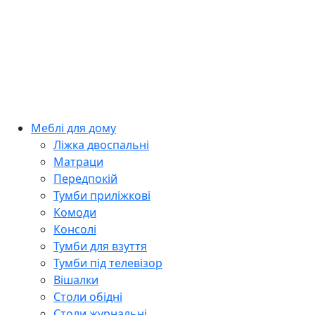
Меблі для дому
Ліжка двоспальні
Матраци
Передпокій
Тумби приліжкові
Комоди
Консолі
Тумби для взуття
Тумби під телевізор
Вішалки
Столи обідні
Столи журнальні