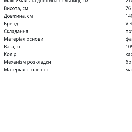
Максимальна довжина стільниці, см
21
Висота, см
76
Довжина, см
14
Бренд
Ve
Складання
по
Матеріал основи
фа
Вага, кг
10
Колір
ка
Механізм розкладки
бо
Матеріал столешні
ма