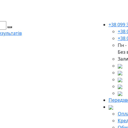
+38 099 
+38 
зультатів
+38 
Пн -
Без 
Зали
Передзв
Опла
Кред
Обмі