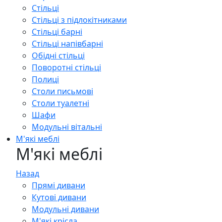
Стільці
Стільці з підлокітниками
Стільці барні
Стільці напівбарні
Обідні стільці
Поворотні стільці
Полиці
Столи письмові
Столи туалетні
Шафи
Модульні вітальні
М'які меблі
М'які меблі
Назад
Прямі дивани
Кутові дивани
Модульні дивани
М'які крісла