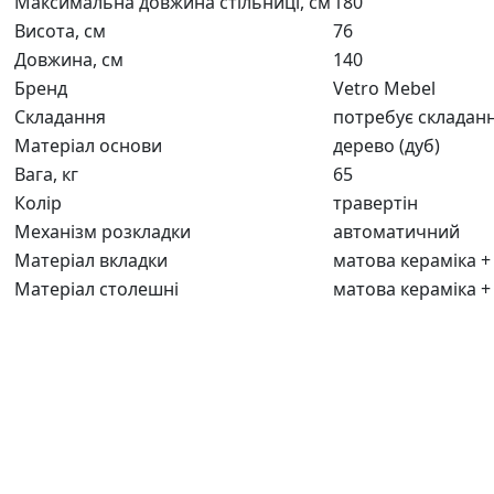
Максимальна довжина стільниці, см
180
Висота, см
76
Довжина, см
140
Бренд
Vetro Mebel
Складання
потребує складан
Матеріал основи
дерево (дуб)
Вага, кг
65
Колір
травертін
Механізм розкладки
автоматичний
Матеріал вкладки
матова кераміка 
Матеріал столешні
матова кераміка 