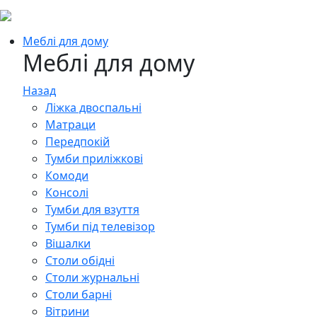
Меблі для дому
Меблі для дому
Назад
Ліжка двоспальні
Матраци
Передпокій
Тумби приліжкові
Комоди
Консолі
Тумби для взуття
Тумби під телевізор
Вішалки
Столи обідні
Столи журнальні
Столи барні
Вітрини