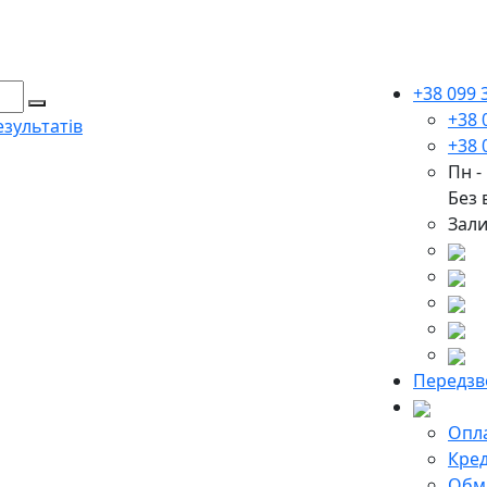
+38 099 
+38 
зультатів
+38 
Пн -
Без 
Зали
Передзв
Опла
Кред
Обмі