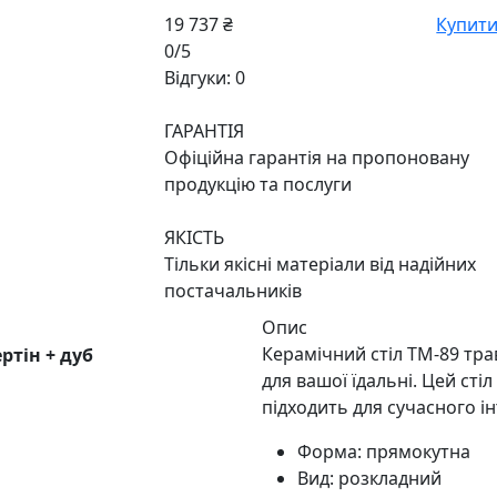
19 737 ₴
Купит
0/5
Відгуки: 0
ГАРАНТІЯ
Офіційна гарантія на пропоновану
продукцію та послуги
ЯКІСТЬ
Тільки якісні матеріали від надійних
постачальників
Опис
Керамічний стіл TM-89 трав
ртін + дуб
для вашої їдальні. Цей сті
підходить для сучасного ін
Форма: прямокутна
Вид: розкладний