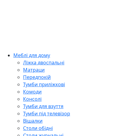
Меблі для дому
Ліжка двоспальні
Матраци
Передпокій
Тумби приліжкові
Комоди
Консолі
Тумби для взуття
Тумби під телевізор
Вішалки
Столи обідні
Столи журнальні