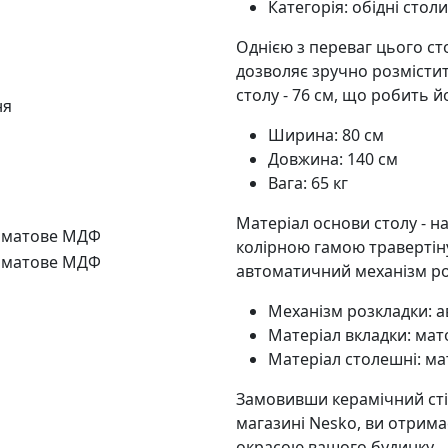
Категорія: обідні столи
Однією з переваг цього ст
дозволяє зручно розмістити
столу - 76 см, що робить 
ня
Ширина: 80 см
Довжина: 140 см
Вага: 65 кг
Матеріал основи столу - н
+ матове МДФ
колірною гамою травертіну
+ матове МДФ
автоматичний механізм роз
Механізм розкладки: 
Матеріал вкладки: мат
Матеріал столешні: м
Замовивши керамічний стіл
магазині Nesko, ви отрима
окрасою вашого будинку.