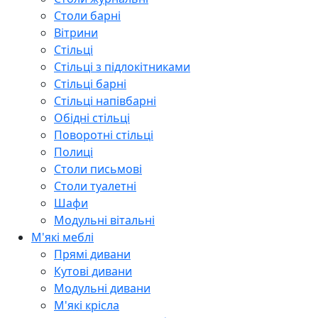
Столи барні
Вітрини
Стільці
Стільці з підлокітниками
Стільці барні
Стільці напівбарні
Обідні стільці
Поворотні стільці
Полиці
Столи письмові
Столи туалетні
Шафи
Модульні вітальні
М'які меблі
Прямі дивани
Кутові дивани
Модульні дивани
М'які крісла