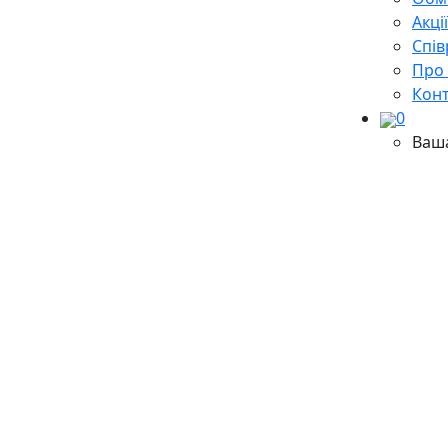
Акці
Cпів
Про
Кон
0
Ваш