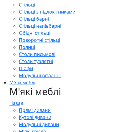
Стільці
Стільці з підлокітниками
Стільці барні
Стільці напівбарні
Обідні стільці
Поворотні стільці
Полиці
Столи письмові
Столи туалетні
Шафи
Модульні вітальні
М'які меблі
М'які меблі
Назад
Прямі дивани
Кутові дивани
Модульні дивани
М'які крісла