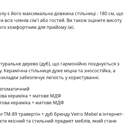
олу є його максимальна довжина стільниці - 180 см, що
 всіх членів сім'ї або гостей. Ви також оціните висоту
його комфортним для прийому їжі.
атуральне дерево (дуб), що гармонійно поєднується з
. Керамічна стільниця дуже міцна та зносостійка, а
кладки забезпечує легкість у користуванні.
автоматичний
ова кераміка + матове МДФ
атова кераміка + матове МДФ
 TM-89 травертін + дуб бренду Vetro Mebel в інтернет-
єте якісний та стильний предмет меблів, який стане