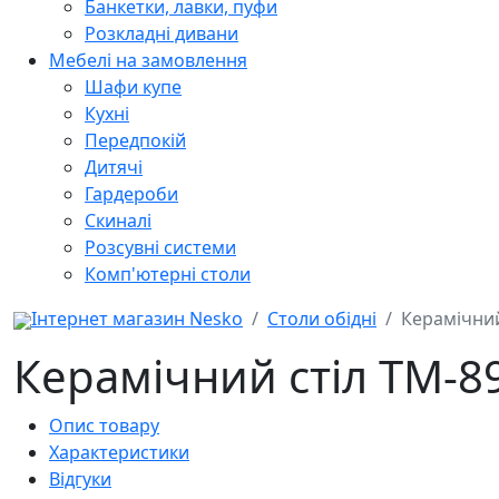
Банкетки, лавки, пуфи
Розкладні дивани
Мебелі на замовлення
Шафи купе
Кухні
Передпокій
Дитячі
Гардероби
Скиналі
Розсувні системи
Комп'ютерні столи
Інтернет магазин Nesko
Столи обідні
Керамічний
Керамічний стіл TM-89
Опис товару
Характеристики
Відгуки