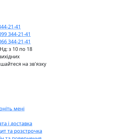
344-21-41
099 344-21-41
066 344-21-41
 Нд: з 10 по 18
вихідних
шайтеся на зв'язку
оніть мені
та і доставка
ит та розстрочка
н та повернення