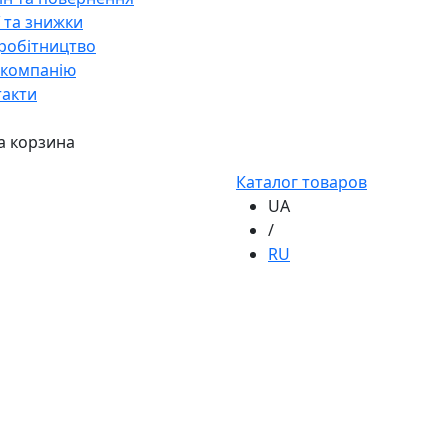
ї та знижки
робітництво
 компанію
такти
а корзина
Каталог товаров
UA
/
RU