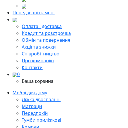
Передзвоніть мені
Оплата і доставка
Кредит та розстрочка
Обмін та повернення
Акції та знижки
Cпівробітництво
Про компанію
Контакти
0
Ваша корзина
Меблі для дому
Ліжка двоспальні
Матраци
Передпокій
Тумби приліжкові
Комоди