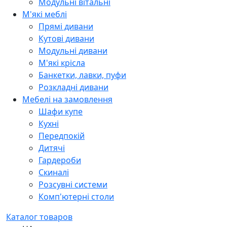
Модульні вітальні
М'які меблі
Прямі дивани
Кутові дивани
Модульні дивани
М'які крісла
Банкетки, лавки, пуфи
Розкладні дивани
Мебелі на замовлення
Шафи купе
Кухні
Передпокій
Дитячі
Гардероби
Скиналі
Розсувні системи
Комп'ютерні столи
Каталог товаров