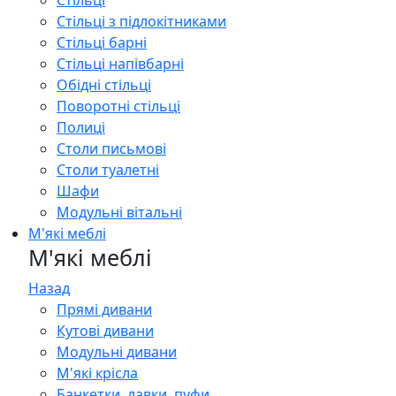
Стільці
Стільці з підлокітниками
Стільці барні
Стільці напівбарні
Обідні стільці
Поворотні стільці
Полиці
Столи письмові
Столи туалетні
Шафи
Модульні вітальні
М'які меблі
М'які меблі
Назад
Прямі дивани
Кутові дивани
Модульні дивани
М'які крісла
Банкетки, лавки, пуфи