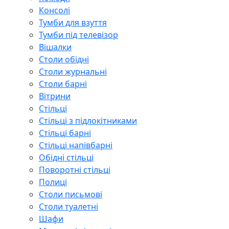
Консолі
Тумби для взуття
Тумби під телевізор
Вішалки
Столи обідні
Столи журнальні
Столи барні
Вітрини
Стільці
Стільці з підлокітниками
Стільці барні
Стільці напівбарні
Обідні стільці
Поворотні стільці
Полиці
Столи письмові
Столи туалетні
Шафи