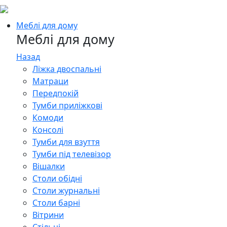
Меблі для дому
Меблі для дому
Назад
Ліжка двоспальні
Матраци
Передпокій
Тумби приліжкові
Комоди
Консолі
Тумби для взуття
Тумби під телевізор
Вішалки
Столи обідні
Столи журнальні
Столи барні
Вітрини