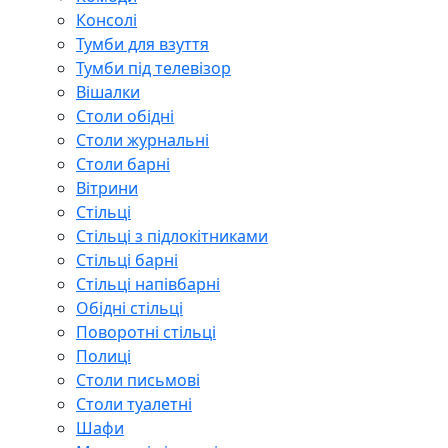
Консолі
Тумби для взуття
Тумби під телевізор
Вішалки
Столи обідні
Столи журнальні
Столи барні
Вітрини
Стільці
Стільці з підлокітниками
Стільці барні
Стільці напівбарні
Обідні стільці
Поворотні стільці
Полиці
Столи письмові
Столи туалетні
Шафи