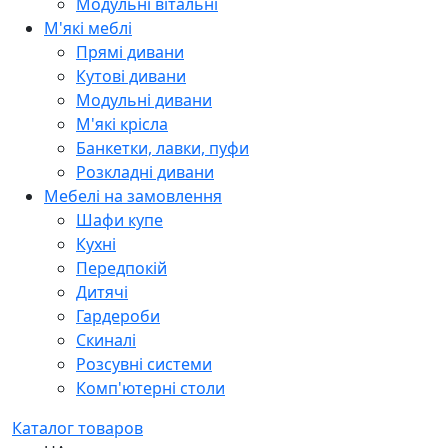
Модульні вітальні
М'які меблі
Прямі дивани
Кутові дивани
Модульні дивани
М'які крісла
Банкетки, лавки, пуфи
Розкладні дивани
Мебелі на замовлення
Шафи купе
Кухні
Передпокій
Дитячі
Гардероби
Скиналі
Розсувні системи
Комп'ютерні столи
Каталог товаров