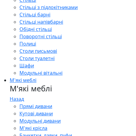
Стільці
Стільці з підлокітниками
Стільці барні
Стільці напівбарні
Обідні стільці
Поворотні стільці
Полиці
Столи письмові
Столи туалетні
Шафи
Модульні вітальні
М'які меблі
М'які меблі
Назад
Прямі дивани
Кутові дивани
Модульні дивани
М'які крісла
Банкетки, лавки, пуфи