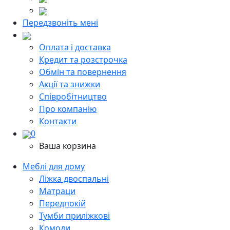
Передзвоніть мені
Оплата і доставка
Кредит та розстрочка
Обмін та повернення
Акції та знижки
Cпівробітництво
Про компанію
Контакти
0
Ваша корзина
Меблі для дому
Ліжка двоспальні
Матраци
Передпокій
Тумби приліжкові
Комоди