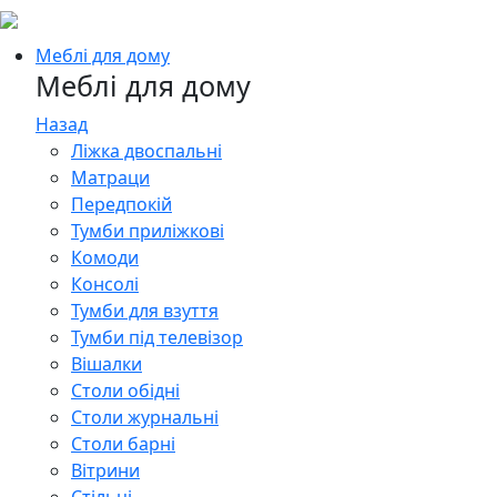
Меблі для дому
Меблі для дому
Назад
Ліжка двоспальні
Матраци
Передпокій
Тумби приліжкові
Комоди
Консолі
Тумби для взуття
Тумби під телевізор
Вішалки
Столи обідні
Столи журнальні
Столи барні
Вітрини