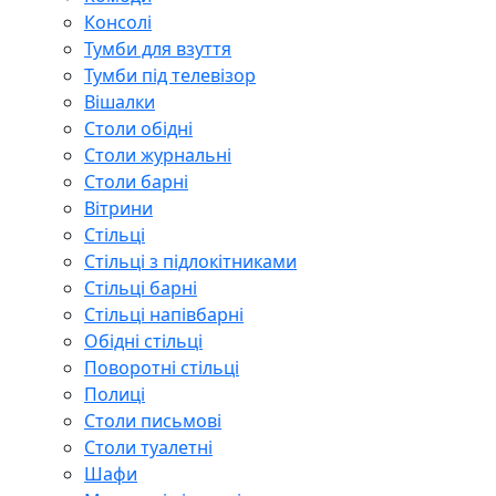
Консолі
Тумби для взуття
Тумби під телевізор
Вішалки
Столи обідні
Столи журнальні
Столи барні
Вітрини
Стільці
Стільці з підлокітниками
Стільці барні
Стільці напівбарні
Обідні стільці
Поворотні стільці
Полиці
Столи письмові
Столи туалетні
Шафи