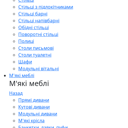
Стільці
Стільці з підлокітниками
Стільці барні
Стільці напівбарні
Обідні стільці
Поворотні стільці
Полиці
Столи письмові
Столи туалетні
Шафи
Модульні вітальні
М'які меблі
М'які меблі
Назад
Прямі дивани
Кутові дивани
Модульні дивани
М'які крісла
Банкетки, лавки, пуфи