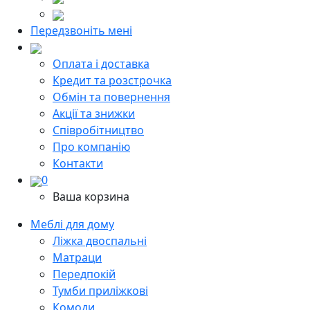
Передзвоніть мені
Оплата і доставка
Кредит та розстрочка
Обмін та повернення
Акції та знижки
Cпівробітництво
Про компанію
Контакти
0
Ваша корзина
Меблі для дому
Ліжка двоспальні
Матраци
Передпокій
Тумби приліжкові
Комоди