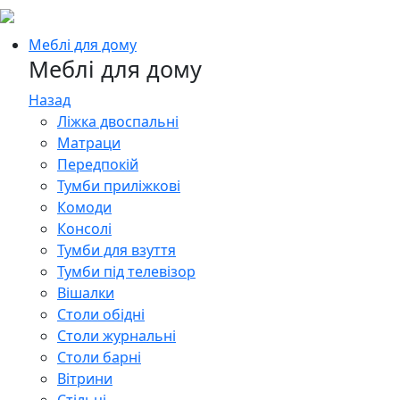
Меблі для дому
Меблі для дому
Назад
Ліжка двоспальні
Матраци
Передпокій
Тумби приліжкові
Комоди
Консолі
Тумби для взуття
Тумби під телевізор
Вішалки
Столи обідні
Столи журнальні
Столи барні
Вітрини