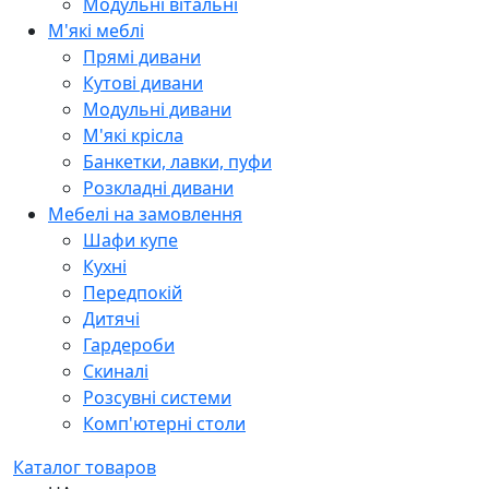
Модульні вітальні
М'які меблі
Прямі дивани
Кутові дивани
Модульні дивани
М'які крісла
Банкетки, лавки, пуфи
Розкладні дивани
Мебелі на замовлення
Шафи купе
Кухні
Передпокій
Дитячі
Гардероби
Скиналі
Розсувні системи
Комп'ютерні столи
Каталог товаров