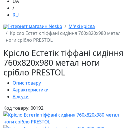
UA
/
RU
Інтернет магазин Nesko
М'які крісла
Крісло Естетік тіффані сидіння 760x820x980 метал
ноги срібло PRESTOL
Крісло Естетік тіффані сидіння
760x820x980 метал ноги
срібло PRESTOL
Опис товару
Характеристики
Відгуки
Код товару: 00192