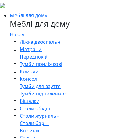
Меблі для дому
Меблі для дому
Назад
Ліжка двоспальні
Матраци
Передпокій
Тумби приліжкові
Комоди
Консолі
Тумби для взуття
Тумби під телевізор
Вішалки
Столи обідні
Столи журнальні
Столи барні
Вітрини