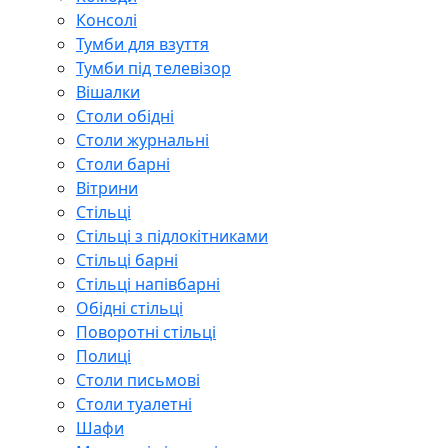
Консолі
Тумби для взуття
Тумби під телевізор
Вішалки
Столи обідні
Столи журнальні
Столи барні
Вітрини
Стільці
Стільці з підлокітниками
Стільці барні
Стільці напівбарні
Обідні стільці
Поворотні стільці
Полиці
Столи письмові
Столи туалетні
Шафи