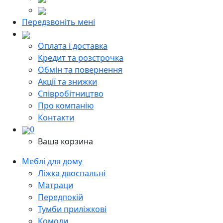
Передзвоніть мені
Оплата і доставка
Кредит та розстрочка
Обмін та повернення
Акції та знижки
Cпівробітництво
Про компанію
Контакти
0
Ваша корзина
Меблі для дому
Ліжка двоспальні
Матраци
Передпокій
Тумби приліжкові
Комоди