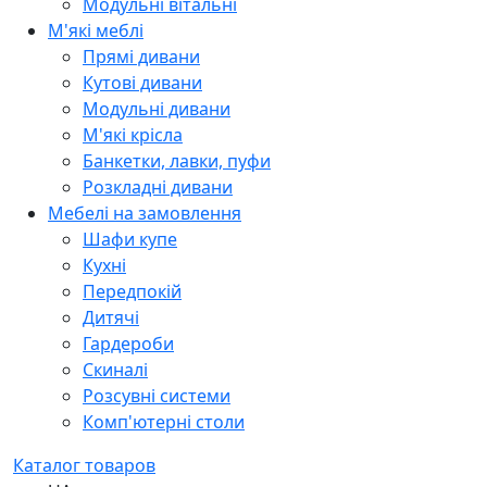
Модульні вітальні
М'які меблі
Прямі дивани
Кутові дивани
Модульні дивани
М'які крісла
Банкетки, лавки, пуфи
Розкладні дивани
Мебелі на замовлення
Шафи купе
Кухні
Передпокій
Дитячі
Гардероби
Скиналі
Розсувні системи
Комп'ютерні столи
Каталог товаров