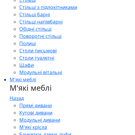
Стільці
Стільці з підлокітниками
Стільці барні
Стільці напівбарні
Обідні стільці
Поворотні стільці
Полиці
Столи письмові
Столи туалетні
Шафи
Модульні вітальні
М'які меблі
М'які меблі
Назад
Прямі дивани
Кутові дивани
Модульні дивани
М'які крісла
Банкетки, лавки, пуфи