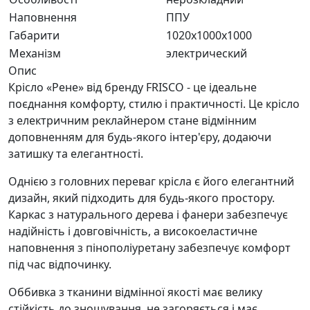
Наповнення
ППУ
Габарити
1020x1000x1000
Механізм
электрический
Опис
Крісло «Рене» від бренду FRISCO - це ідеальне
поєднання комфорту, стилю і практичності. Це крісло
з електричним реклайнером стане відмінним
доповненням для будь-якого інтер'єру, додаючи
затишку та елегантності.
Однією з головних переваг крісла є його елегантний
дизайн, який підходить для будь-якого простору.
Каркас з натурального дерева і фанери забезпечує
надійність і довговічність, а високоеластичне
наповнення з пінополіуретану забезпечує комфорт
під час відпочинку.
Оббивка з тканини відмінної якості має велику
стійкість до зношування, не загоряється і має