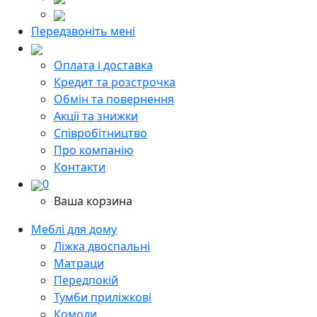
Передзвоніть мені
Оплата і доставка
Кредит та розстрочка
Обмін та повернення
Акції та знижки
Cпівробітництво
Про компанію
Контакти
0
Ваша корзина
Меблі для дому
Ліжка двоспальні
Матраци
Передпокій
Тумби приліжкові
Комоди