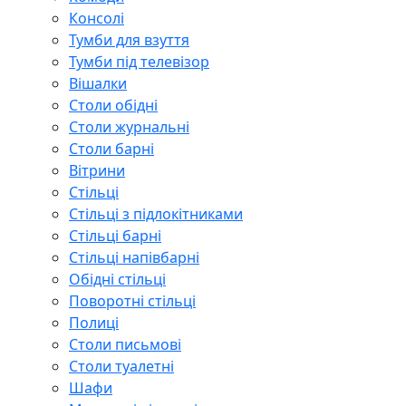
Консолі
Тумби для взуття
Тумби під телевізор
Вішалки
Столи обідні
Столи журнальні
Столи барні
Вітрини
Стільці
Стільці з підлокітниками
Стільці барні
Стільці напівбарні
Обідні стільці
Поворотні стільці
Полиці
Столи письмові
Столи туалетні
Шафи