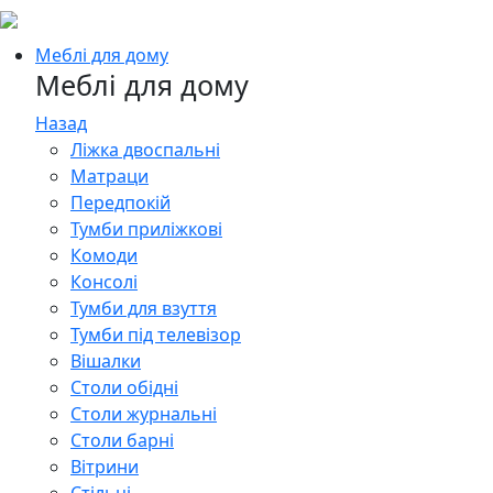
Меблі для дому
Меблі для дому
Назад
Ліжка двоспальні
Матраци
Передпокій
Тумби приліжкові
Комоди
Консолі
Тумби для взуття
Тумби під телевізор
Вішалки
Столи обідні
Столи журнальні
Столи барні
Вітрини