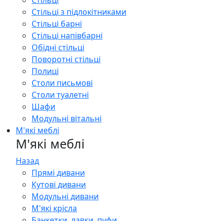
Стільці
Стільці з підлокітниками
Стільці барні
Стільці напівбарні
Обідні стільці
Поворотні стільці
Полиці
Столи письмові
Столи туалетні
Шафи
Модульні вітальні
М'які меблі
М'які меблі
Назад
Прямі дивани
Кутові дивани
Модульні дивани
М'які крісла
Банкетки, лавки, пуфи