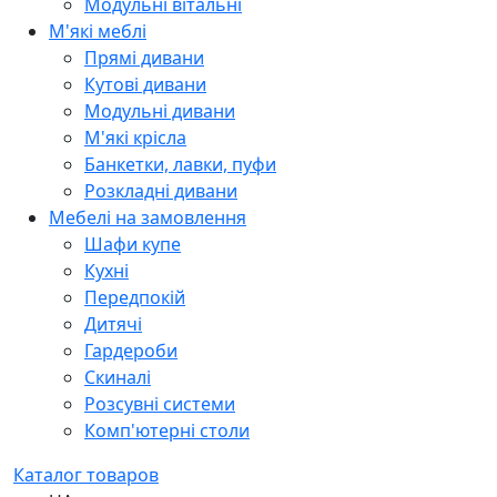
Модульні вітальні
М'які меблі
Прямі дивани
Кутові дивани
Модульні дивани
М'які крісла
Банкетки, лавки, пуфи
Розкладні дивани
Мебелі на замовлення
Шафи купе
Кухні
Передпокій
Дитячі
Гардероби
Скиналі
Розсувні системи
Комп'ютерні столи
Каталог товаров