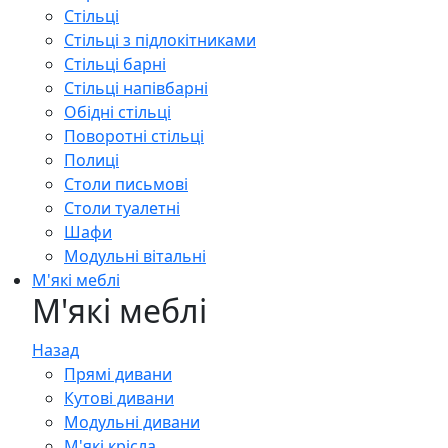
Стільці
Стільці з підлокітниками
Стільці барні
Стільці напівбарні
Обідні стільці
Поворотні стільці
Полиці
Столи письмові
Столи туалетні
Шафи
Модульні вітальні
М'які меблі
М'які меблі
Назад
Прямі дивани
Кутові дивани
Модульні дивани
М'які крісла