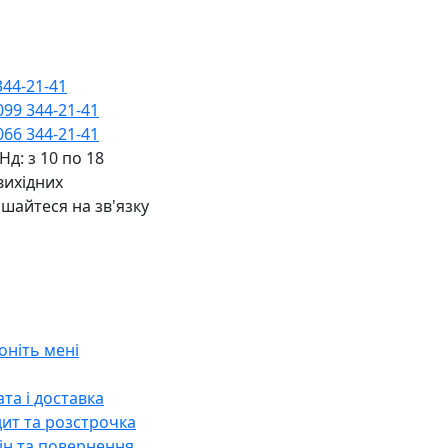
344-21-41
099 344-21-41
066 344-21-41
 Нд: з 10 по 18
вихідних
шайтеся на зв'язку
оніть мені
та і доставка
ит та розстрочка
н та повернення