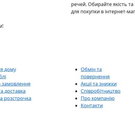
речей. Обирайте якість та
для покупки в інтернет-ма
м!
ля дому
Обмін та
блі
повернення
а замовлення
Акції та знижки
а доставка
Співробітництво
та розстрочка
Про компанію
Контакти