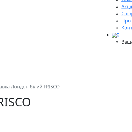
Акці
Cпів
Про
Кон
0
Ваш
авка Лондон білий FRISCO
RISCO