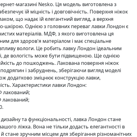
ернет-магазині Nesko. Ця модель виготовлена з
безпечує їй міцність і довговічність. Поверхня ніжок
аком, що надає їй елегантний вигляд, а верхня
о-шкірою. Однією з головних переваг лавки Лондон є
истих матеріалів. МДФ, з якого виготовлена ця
ним для здоров'я матеріалом і має спеціальне
 впливу вологи. Це робить лавку Лондон ідеальним
і, де вологість може бути підвищеною. Ще однією
стійкість до пошкоджень. Лакована поверхня ніжок
д подряпин і забруднень, зберігаючи вигляд моделі
ож додатково зміцнює конструкцію лавки,
ість. Характеристики лавки Лондон:
Ф лакований;
Ф лакований;
0.
дизайну та функціональності, лавка Лондон стане
шого ліжка. Вона не тільки додасть елегантності в
е й стане зручним місцем для зберігання різноманітних