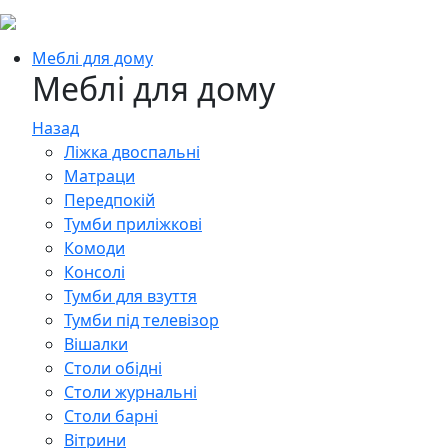
Меблі для дому
Меблі для дому
Назад
Ліжка двоспальні
Матраци
Передпокій
Тумби приліжкові
Комоди
Консолі
Тумби для взуття
Тумби під телевізор
Вішалки
Столи обідні
Столи журнальні
Столи барні
Вітрини