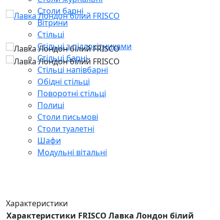
Столи барні
Вітрини
Стільці
Стільці з підлокітниками
Стільці барні
Стільці напівбарні
Обідні стільці
Поворотні стільці
Полиці
Столи письмові
Столи туалетні
Шафи
Модульні вітальні
Характеристики
Характеристики FRISCO Лавка Лондон білий