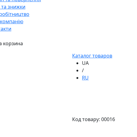
ї та знижки
робітництво
 компанію
такти
а корзина
Каталог товаров
UA
/
RU
Код товару: 00016