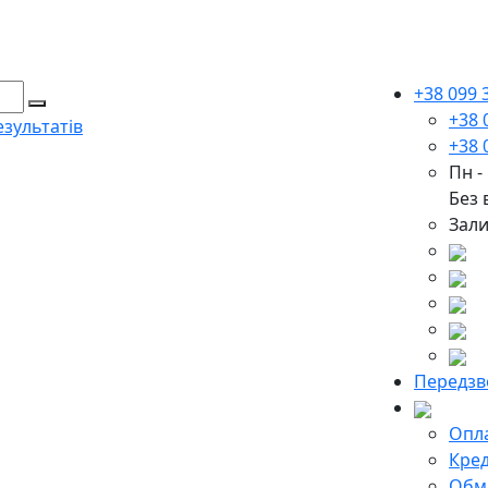
+38 099 
+38 
зультатів
+38 
Пн -
Без 
Зали
Передзв
Опла
Кред
Обмі