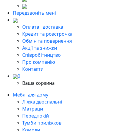
Передзвоніть мені
Оплата і доставка
Кредит та розстрочка
Обмін та повернення
Акції та знижки
Cпівробітництво
Про компанію
Контакти
0
Ваша корзина
Меблі для дому
Ліжка двоспальні
Матраци
Передпокій
Тумби приліжкові
Комоди