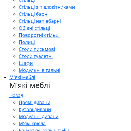
Стільці
Стільці з підлокітниками
Стільці барні
Стільці напівбарні
Обідні стільці
Поворотні стільці
Полиці
Столи письмові
Столи туалетні
Шафи
Модульні вітальні
М'які меблі
М'які меблі
Назад
Прямі дивани
Кутові дивани
Модульні дивани
М'які крісла
Банкетки, лавки, пуфи