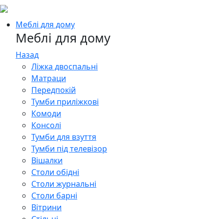
Меблі для дому
Меблі для дому
Назад
Ліжка двоспальні
Матраци
Передпокій
Тумби приліжкові
Комоди
Консолі
Тумби для взуття
Тумби під телевізор
Вішалки
Столи обідні
Столи журнальні
Столи барні
Вітрини