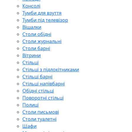
Консолі
Тумби для взуття
Тумби під телевізор
Вішалки
Столи обідні
Столи журнальні
Столи барні
Вітрини
Стільці
Стільці з підлокітниками
Стільці барні
Стільці напівбарні
Обідні стільці
Поворотні стільці
Полиці
Столи письмові
Столи туалетні
Шафи