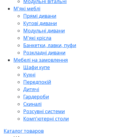
Модульні вітальні
М'які меблі
Прямі дивани
Кутові дивани
Модульні дивани
М'які крісла
Банкетки, лавки, пуфи
Розкладні дивани
Мебелі на замовлення
Шафи купе
Кухні
Передпокій
Дитячі
Гардероби
Скиналі
Розсувні системи
Комп'ютерні столи
Каталог товаров