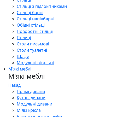
Стільці
Стільці з підлокітниками
Стільці барні
Стільці напівбарні
Обідні стільці
Поворотні стільці
Полиці
Столи письмові
Столи туалетні
Шафи
Модульні вітальні
М'які меблі
М'які меблі
Назад
Прямі дивани
Кутові дивани
Модульні дивани
М'які крісла
Банкетки, лавки, пуфи