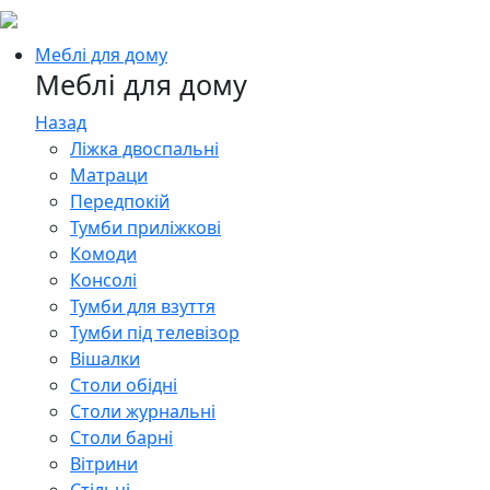
Меблі для дому
Меблі для дому
Назад
Ліжка двоспальні
Матраци
Передпокій
Тумби приліжкові
Комоди
Консолі
Тумби для взуття
Тумби під телевізор
Вішалки
Столи обідні
Столи журнальні
Столи барні
Вітрини