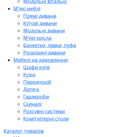
Модульні вітальні
М'які меблі
Прямі дивани
Кутові дивани
Модульні дивани
М'які крісла
Банкетки, лавки, пуфи
Розкладні дивани
Мебелі на замовлення
Шафи купе
Кухні
Передпокій
Дитячі
Гардероби
Скиналі
Розсувні системи
Комп'ютерні столи
Каталог товаров