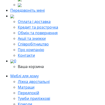
Передзвоніть мені
Оплата і доставка
Кредит та розстрочка
Обмін та повернення
Акції та знижки
Cпівробітництво
Про компанію
Контакти
0
Ваша корзина
Меблі для дому
Ліжка двоспальні
Матраци
Передпокій
Тумби приліжкові
Комоди