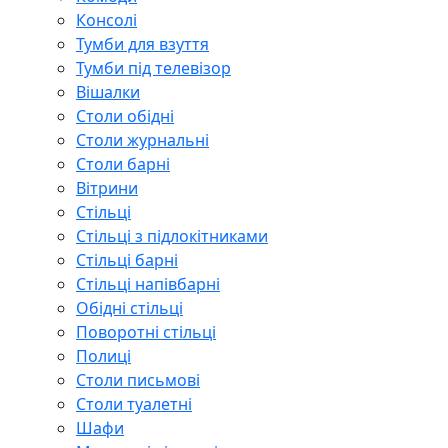
Консолі
Тумби для взуття
Тумби під телевізор
Вішалки
Столи обідні
Столи журнальні
Столи барні
Вітрини
Стільці
Стільці з підлокітниками
Стільці барні
Стільці напівбарні
Обідні стільці
Поворотні стільці
Полиці
Столи письмові
Столи туалетні
Шафи