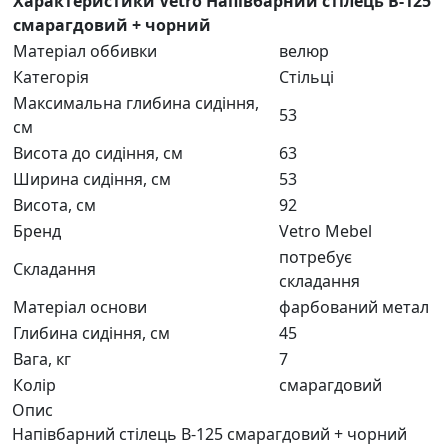
Характеристики Vetro Напівбарний стілець B-125
смарагдовий + чорний
Матеріал оббивки
велюр
Категорія
Стільці
Максимальна глибина сидіння,
53
см
Висота до сидіння, см
63
Ширина сидіння, см
53
Висота, см
92
Бренд
Vetro Mebel
потребує
Складання
складання
Матеріал основи
фарбований метал
Глибина сидіння, см
45
Вага, кг
7
Колір
смарагдовий
Опис
Напівбарний стілець B-125 смарагдовий + чорний