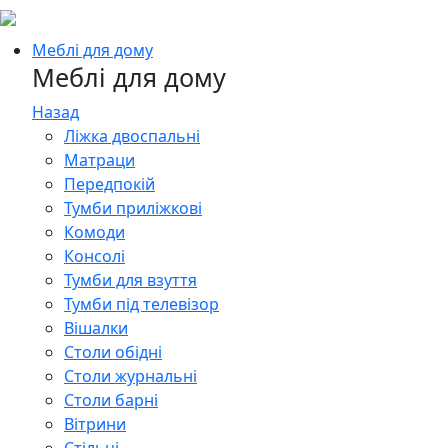
Меблі для дому
Меблі для дому
Назад
Ліжка двоспальні
Матраци
Передпокій
Тумби приліжкові
Комоди
Консолі
Тумби для взуття
Тумби під телевізор
Вішалки
Столи обідні
Столи журнальні
Столи барні
Вітрини