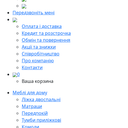
Передзвоніть мені
Оплата і доставка
Кредит та розстрочка
Обмін та повернення
Акції та знижки
Cпівробітництво
Про компанію
Контакти
0
Ваша корзина
Меблі для дому
Ліжка двоспальні
Матраци
Передпокій
Тумби приліжкові
Комоди