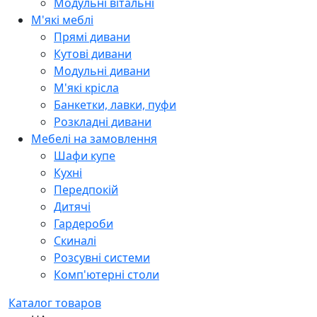
Модульні вітальні
М'які меблі
Прямі дивани
Кутові дивани
Модульні дивани
М'які крісла
Банкетки, лавки, пуфи
Розкладні дивани
Мебелі на замовлення
Шафи купе
Кухні
Передпокій
Дитячі
Гардероби
Скиналі
Розсувні системи
Комп'ютерні столи
Каталог товаров