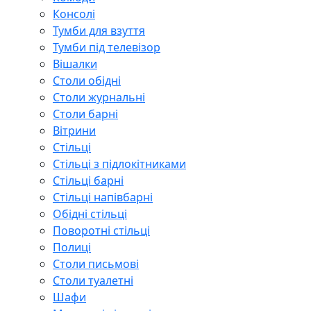
Консолі
Тумби для взуття
Тумби під телевізор
Вішалки
Столи обідні
Столи журнальні
Столи барні
Вітрини
Стільці
Стільці з підлокітниками
Стільці барні
Стільці напівбарні
Обідні стільці
Поворотні стільці
Полиці
Столи письмові
Столи туалетні
Шафи