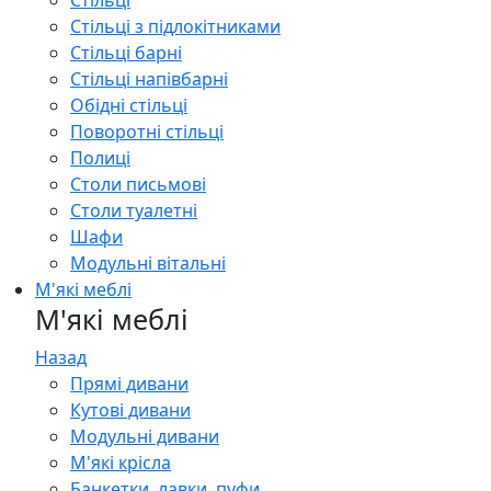
Стільці
Стільці з підлокітниками
Стільці барні
Стільці напівбарні
Обідні стільці
Поворотні стільці
Полиці
Столи письмові
Столи туалетні
Шафи
Модульні вітальні
М'які меблі
М'які меблі
Назад
Прямі дивани
Кутові дивани
Модульні дивани
М'які крісла
Банкетки, лавки, пуфи