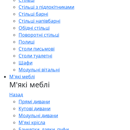
Стільці
Стільці з підлокітниками
Стільці барні
Стільці напівбарні
Обідні стільці
Поворотні стільці
Полиці
Столи письмові
Столи туалетні
Шафи
Модульні вітальні
М'які меблі
М'які меблі
Назад
Прямі дивани
Кутові дивани
Модульні дивани
М'які крісла
Банкетки, лавки, пуфи