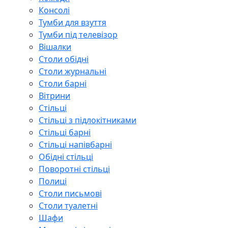
Консолі
Тумби для взуття
Тумби під телевізор
Вішалки
Столи обідні
Столи журнальні
Столи барні
Вітрини
Стільці
Стільці з підлокітниками
Стільці барні
Стільці напівбарні
Обідні стільці
Поворотні стільці
Полиці
Столи письмові
Столи туалетні
Шафи