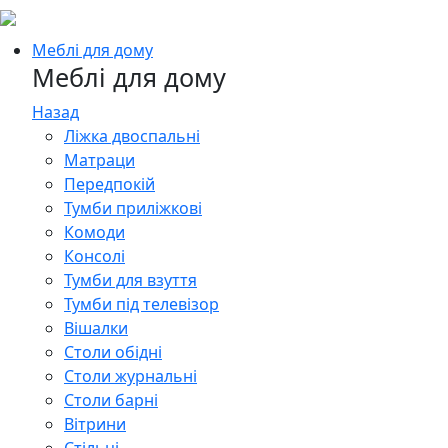
Меблі для дому
Меблі для дому
Назад
Ліжка двоспальні
Матраци
Передпокій
Тумби приліжкові
Комоди
Консолі
Тумби для взуття
Тумби під телевізор
Вішалки
Столи обідні
Столи журнальні
Столи барні
Вітрини