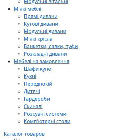
Модульні вітальні
М'які меблі
Прямі дивани
Кутові дивани
Модульні дивани
М'які крісла
Банкетки, лавки, пуфи
Розкладні дивани
Мебелі на замовлення
Шафи купе
Кухні
Передпокій
Дитячі
Гардероби
Скиналі
Розсувні системи
Комп'ютерні столи
Каталог товаров