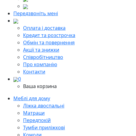
Передзвоніть мені
Оплата і доставка
Кредит та розстрочка
Обмін та повернення
Акції та знижки
Cпівробітництво
Про компанію
Контакти
0
Ваша корзина
Меблі для дому
Ліжка двоспальні
Матраци
Передпокій
Тумби приліжкові
Комоди