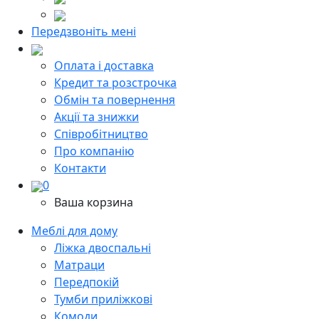
Передзвоніть мені
Оплата і доставка
Кредит та розстрочка
Обмін та повернення
Акції та знижки
Cпівробітництво
Про компанію
Контакти
0
Ваша корзина
Меблі для дому
Ліжка двоспальні
Матраци
Передпокій
Тумби приліжкові
Комоди