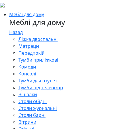
Меблі для дому
Меблі для дому
Назад
Ліжка двоспальні
Матраци
Передпокій
Тумби приліжкові
Комоди
Консолі
Тумби для взуття
Тумби під телевізор
Вішалки
Столи обідні
Столи журнальні
Столи барні
Вітрини