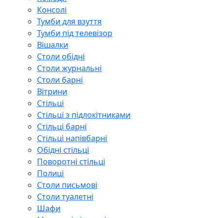
Консолі
Тумби для взуття
Тумби під телевізор
Вішалки
Столи обідні
Столи журнальні
Столи барні
Вітрини
Стільці
Стільці з підлокітниками
Стільці барні
Стільці напівбарні
Обідні стільці
Поворотні стільці
Полиці
Столи письмові
Столи туалетні
Шафи