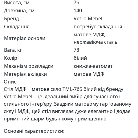
Висота, см
76
Довжина, см
140
Бренд
Vetro Mebel
Складання
потребує складання
матове МДФ,
Матеріал основи
нержавіюча сталь
Вага, кг
78
Колір
білий
Механізм розкладки
книжка-автомат
Матеріал вкладки
матове МДФ
Опис
Стіл МДФ + матове скло TML-765 білий від бренду
Vetro Mebel - це ідеальний вибір для сучасного і
стильного інтер'єру. Завдяки матовому гартованому
склу і МДФ, цей стіл виглядає дуже елегантно і додає
примітний шарм будь-якому приміщенню.
Основні характеристики: