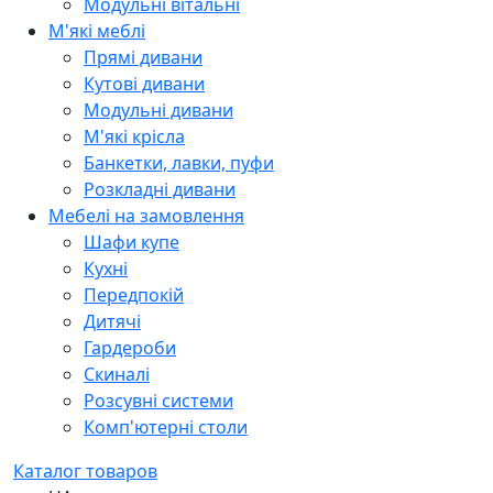
Модульні вітальні
М'які меблі
Прямі дивани
Кутові дивани
Модульні дивани
М'які крісла
Банкетки, лавки, пуфи
Розкладні дивани
Мебелі на замовлення
Шафи купе
Кухні
Передпокій
Дитячі
Гардероби
Скиналі
Розсувні системи
Комп'ютерні столи
Каталог товаров