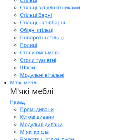
Стільці
Стільці з підлокітниками
Стільці барні
Стільці напівбарні
Обідні стільці
Поворотні стільці
Полиці
Столи письмові
Столи туалетні
Шафи
Модульні вітальні
М'які меблі
М'які меблі
Назад
Прямі дивани
Кутові дивани
Модульні дивани
М'які крісла
Банкетки, лавки, пуфи