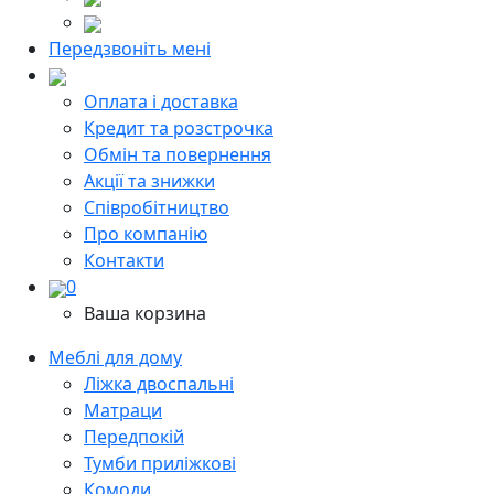
Передзвоніть мені
Оплата і доставка
Кредит та розстрочка
Обмін та повернення
Акції та знижки
Cпівробітництво
Про компанію
Контакти
0
Ваша корзина
Меблі для дому
Ліжка двоспальні
Матраци
Передпокій
Тумби приліжкові
Комоди