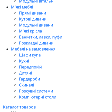
Модульні вітальні
М'які меблі
Прямі дивани
Кутові дивани
Модульні дивани
М'які крісла
Банкетки, лавки, пуфи
Розкладні дивани
Мебелі на замовлення
Шафи купе
Кухні
Передпокій
Дитячі
Гардероби
Скиналі
Розсувні системи
Комп'ютерні столи
Каталог товаров