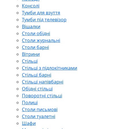
Консолі
Тумби для взуття
Тумби під телевізор
Вішалки
Столи обідні
Столи журнальні
Столи барні
Вітрини
Стільці
Стільці з підлокітниками
Стільці барні
Стільці напівбарні
Обідні стільці
Поворотні стільці
Полиці
Столи письмові
Столи туалетні
Шафи