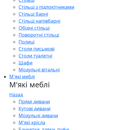
Стільці
Стільці з підлокітниками
Стільці барні
Стільці напівбарні
Обідні стільці
Поворотні стільці
Полиці
Столи письмові
Столи туалетні
Шафи
Модульні вітальні
М'які меблі
М'які меблі
Назад
Прямі дивани
Кутові дивани
Модульні дивани
М'які крісла
Банкетки, лавки, пуфи