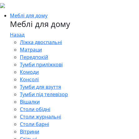
Меблі для дому
Меблі для дому
Назад
Ліжка двоспальні
Матраци
Передпокій
Тумби приліжкові
Комоди
Консолі
Тумби для взуття
Тумби під телевізор
Вішалки
Столи обідні
Столи журнальні
Столи барні
Вітрини