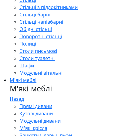
Стільці
Стільці з підлокітниками
Стільці барні
Стільці напівбарні
Обідні стільці
Поворотні стільці
Полиці
Столи письмові
Столи туалетні
Шафи
Модульні вітальні
М'які меблі
М'які меблі
Назад
Прямі дивани
Кутові дивани
Модульні дивани
М'які крісла
Банкетки, лавки, пуфи