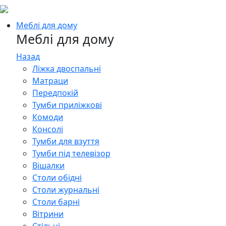
Меблі для дому
Меблі для дому
Назад
Ліжка двоспальні
Матраци
Передпокій
Тумби приліжкові
Комоди
Консолі
Тумби для взуття
Тумби під телевізор
Вішалки
Столи обідні
Столи журнальні
Столи барні
Вітрини