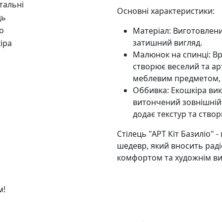
тальні
Основні характеристики:
ць
о
Матеріал: Виготовлени
затишний вигляд.
іра
Малюнок на спинці: Вр
створює веселий та ар
меблевим предметом, 
Оббивка: Екошкіра вико
витончений зовнішній в
додає текстур та ство
Стілець "АРТ Кіт Базиліо" 
шедевр, який вносить раді
комфортом та художнім ви
м!