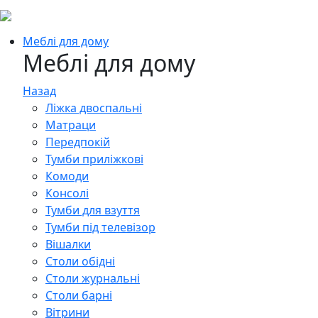
Меблі для дому
Меблі для дому
Назад
Ліжка двоспальні
Матраци
Передпокій
Тумби приліжкові
Комоди
Консолі
Тумби для взуття
Тумби під телевізор
Вішалки
Столи обідні
Столи журнальні
Столи барні
Вітрини