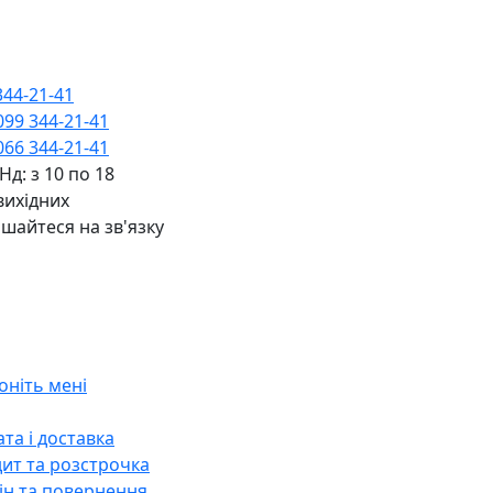
344-21-41
099 344-21-41
066 344-21-41
 Нд: з 10 по 18
вихідних
шайтеся на зв'язку
оніть мені
та і доставка
ит та розстрочка
н та повернення