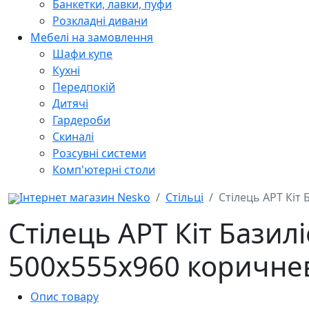
Банкетки, лавки, пуфи
Розкладні дивани
Мебелі на замовлення
Шафи купе
Кухні
Передпокій
Дитячі
Гардероби
Скиналі
Розсувні системи
Комп'ютерні столи
Інтернет магазин Nesko
Стільці
Стілець АРТ Кіт
Стілець АРТ Кіт Базил
500x555x960 коричне
Опис товару