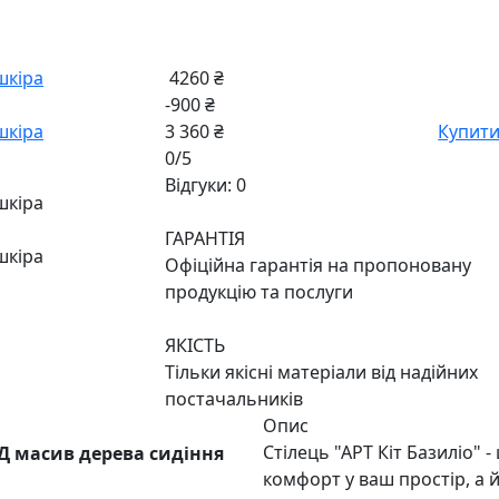
4260 ₴
-900 ₴
3 360 ₴
Купит
0/5
Відгуки: 0
ГАРАНТІЯ
Офіційна гарантія на пропоновану
продукцію та послуги
ЯКІСТЬ
Тільки якісні матеріали від надійних
постачальників
Опис
Стілець "АРТ Кіт Базиліо"
КД масив дерева сидіння
комфорт у ваш простір, а 