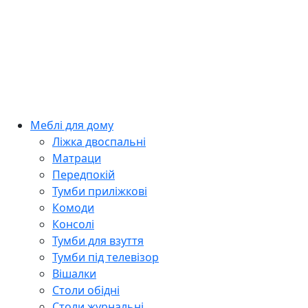
Меблі для дому
Ліжка двоспальні
Матраци
Передпокій
Тумби приліжкові
Комоди
Консолі
Тумби для взуття
Тумби під телевізор
Вішалки
Столи обідні
Столи журнальні