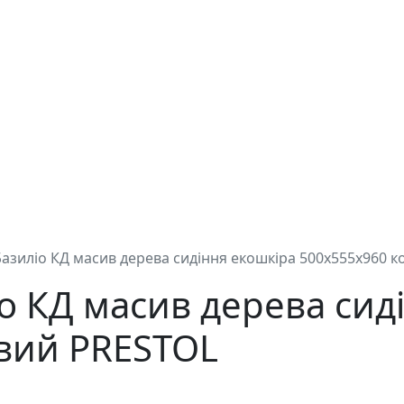
 Базиліо КД масив дерева сидіння екошкіра 500x555x960
іо КД масив дерева сид
вий PRESTOL