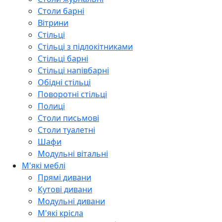
Столи барні
Вітрини
Стільці
Стільці з підлокітниками
Стільці барні
Стільці напівбарні
Обідні стільці
Поворотні стільці
Полиці
Столи письмові
Столи туалетні
Шафи
Модульні вітальні
М'які меблі
Прямі дивани
Кутові дивани
Модульні дивани
М'які крісла