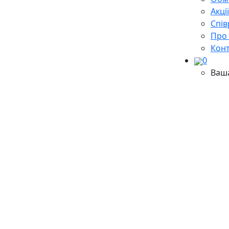
Акці
Cпів
Про
Кон
0
Ваш