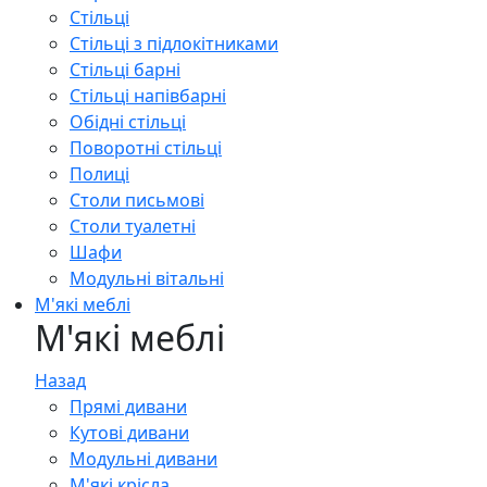
Стільці
Стільці з підлокітниками
Стільці барні
Стільці напівбарні
Обідні стільці
Поворотні стільці
Полиці
Столи письмові
Столи туалетні
Шафи
Модульні вітальні
М'які меблі
М'які меблі
Назад
Прямі дивани
Кутові дивани
Модульні дивани
М'які крісла