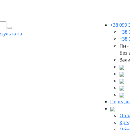
+38 099 
+38 
зультатів
+38 
Пн -
Без 
Зали
Передзв
Опла
Кред
Обмі