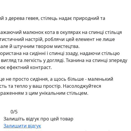
й з дерева гевея, стілець надає природний та
ажаючий малюнок кота в окулярах на спинці стільця
тистичний настрій, роблячи цей елемент не лише
але й штучним твором мистецтва.
ристана на сидінні і спинці ззаду, надаючи стільцю
игляд та легкість у догляді. Тканина на спинці зпереду
рює ефектний контраст.
- це не просто сидіння, а щось більше - маленький
сть та тепло у ваш простір. Насолоджуйтеся
раженням з цим унікальним стільцем.
0/5
Залишіть відгук про цей товар
Залишити відгук