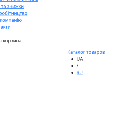
ї та знижки
робітництво
 компанію
такти
а корзина
Каталог товаров
UA
/
RU