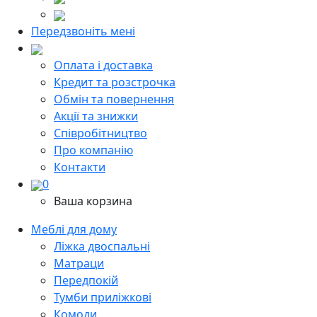
Передзвоніть мені
Оплата і доставка
Кредит та розстрочка
Обмін та повернення
Акції та знижки
Cпівробітництво
Про компанію
Контакти
0
Ваша корзина
Меблі для дому
Ліжка двоспальні
Матраци
Передпокій
Тумби приліжкові
Комоди