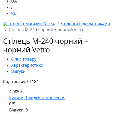
UA
/
RU
Інтернет магазин Nesko
Стільці з підлокітниками
Стілець M-240 чорний + чорний Vetro
Стілець M-240 чорний +
чорний Vetro
Опис товару
Характеристики
Відгуки
Код товару: 01184
4 085 ₴
Купити
Швидке замовлення
0/5
Відгуки: 0