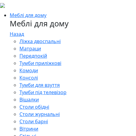
Меблі для дому
Меблі для дому
Назад
Ліжка двоспальні
Матраци
Передпокій
Тумби приліжкові
Комоди
Консолі
Тумби для взуття
Тумби під телевізор
Вішалки
Столи обідні
Столи журнальні
Столи барні
Вітрини