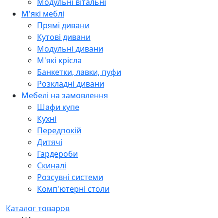
Модульні вітальні
М'які меблі
Прямі дивани
Кутові дивани
Модульні дивани
М'які крісла
Банкетки, лавки, пуфи
Розкладні дивани
Мебелі на замовлення
Шафи купе
Кухні
Передпокій
Дитячі
Гардероби
Скиналі
Розсувні системи
Комп'ютерні столи
Каталог товаров