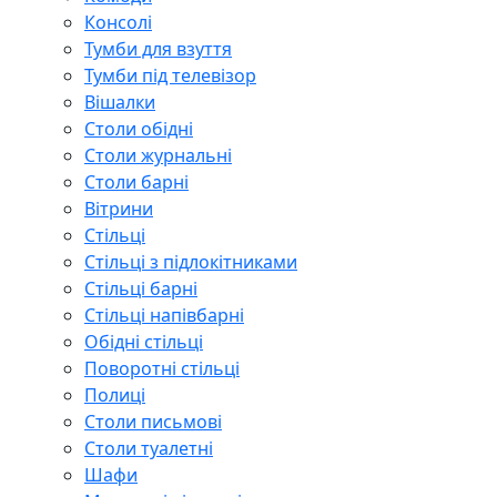
Консолі
Тумби для взуття
Тумби під телевізор
Вішалки
Столи обідні
Столи журнальні
Столи барні
Вітрини
Стільці
Стільці з підлокітниками
Стільці барні
Стільці напівбарні
Обідні стільці
Поворотні стільці
Полиці
Столи письмові
Столи туалетні
Шафи