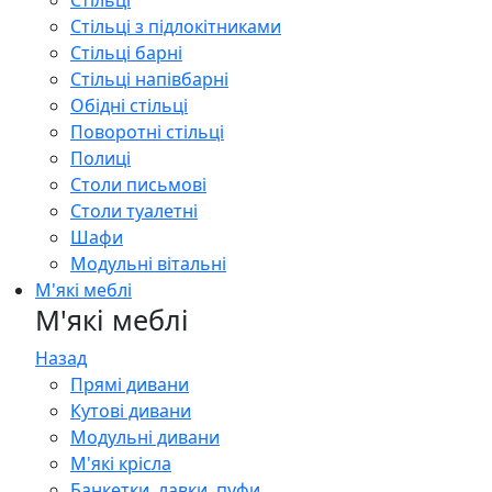
Стільці
Стільці з підлокітниками
Стільці барні
Стільці напівбарні
Обідні стільці
Поворотні стільці
Полиці
Столи письмові
Столи туалетні
Шафи
Модульні вітальні
М'які меблі
М'які меблі
Назад
Прямі дивани
Кутові дивани
Модульні дивани
М'які крісла
Банкетки, лавки, пуфи