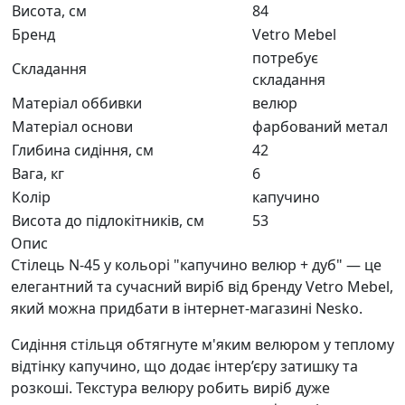
Висота, см
84
Бренд
Vetro Mebel
потребує
Складання
складання
Матеріал оббивки
велюр
Матеріал основи
фарбований метал
Глибина сидіння, см
42
Вага, кг
6
Колір
капучино
Висота до підлокітників, см
53
Опис
Стілець N-45 у кольорі "капучино велюр + дуб" — це
елегантний та сучасний виріб від бренду Vetro Mebel,
який можна придбати в інтернет-магазині Nesko.
Сидіння стільця обтягнуте м'яким велюром у теплому
відтінку капучино, що додає інтер’єру затишку та
розкоші. Текстура велюру робить виріб дуже