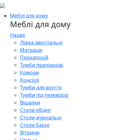
Меблі для дому
Меблі для дому
Назад
Ліжка двоспальні
Матраци
Передпокій
Тумби приліжкові
Комоди
Консолі
Тумби для взуття
Тумби під телевізор
Вішалки
Столи обідні
Столи журнальні
Столи барні
Вітрини