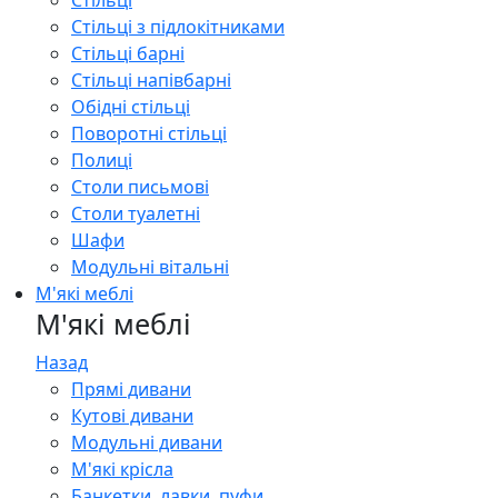
Стільці
Стільці з підлокітниками
Стільці барні
Стільці напівбарні
Обідні стільці
Поворотні стільці
Полиці
Столи письмові
Столи туалетні
Шафи
Модульні вітальні
М'які меблі
М'які меблі
Назад
Прямі дивани
Кутові дивани
Модульні дивани
М'які крісла
Банкетки, лавки, пуфи